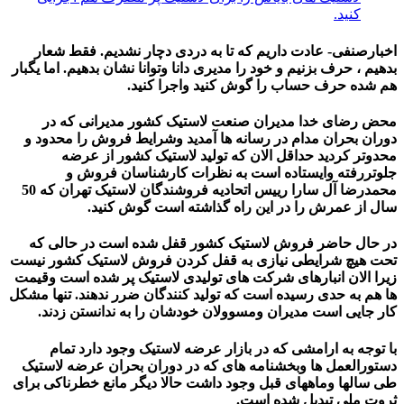
کنید.
اخبارصنفی- عادت داریم که تا به دردی دچار نشدیم. فقط شعار
بدهیم ، حرف بزنیم و خود را مدیری دانا وتوانا نشان بدهیم. اما یگبار
هم شده حرف حساب را گوش کنید واجرا کنید.
محض رضای خدا مدیران صنعت لاستیک کشور مدیرانی که در
دوران بحران مدام در رسانه ها آمدید وشرایط فروش را محدود و
محدوتر کردید حداقل الان که تولید لاستیک کشور از عرضه
جلوتررفته وایستاده است به نظرات کارشناسان فروش و
محمدرضا آل سارا رییس اتحادیه فروشندگان لاستیک تهران که 50
سال از عمرش را در این راه گذاشته است گوش کنید.
در حال حاضر فروش لاستیک کشور قفل شده است در حالی که
تحت هیچ شرایطی نیازی به قفل کردن فروش لاستیک کشور نیست
زیرا الان انبارهای شرکت های تولیدی لاستیک پر شده است وقیمت
ها هم به حدی رسیده است که تولید کنندگان ضرر ندهند. تنها مشکل
کار جایی است مدیران ومسوولان خودشان را به ندانستن زدند.
با توجه به ارامشی که در بازار عرضه لاستیک وجود دارد تمام
دستورالعمل ها وبخشنامه های که در دوران بحران عرضه لاستیک
طی سالها وماههای قبل وجود داشت حالا دیگر مانع خطرناکی برای
ثروت ملی تبدیل شده است.