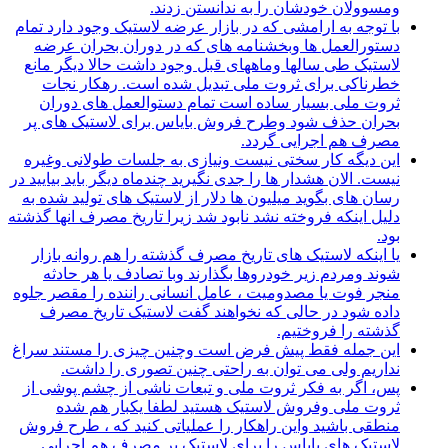
ومسوولان خودشان را به ندانستن زدند.
با توجه به ارامشی که در بازار عرضه لاستیک وجود دارد تمام
دستورالعمل ها وبخشنامه های که در دوران بحران عرضه
لاستیک طی سالها وماههای قبل وجود داشت حالا دیگر مانع
خطرناکی برای ثروت ملی تبدیل شده است. رهکار نجات
ثروت ملی بسیار ساده است تمام دستوالعمل های دوران
بحران حذف شود وطرح فروش بایاس برای لاستیک های پر
مصرف هم اجرایی گردد.
این دیگه کار سختی نیست ونیازی به جلسات طولانی وغیره
نیست. الان هشدار ها را جدی نگیرید چندماه دیگر باید بیایید در
رسان های بگوید میلیون ها دلار از لاستیک های تولید شده به
دلیل اینکه فروخته نشد نابود شد زیرا تاریخ مصرف انها گذشته
بود.
یا اینکه لاستیک های تاریخ مصرف گذشته را هم روانه بازار
شوند ومردم زیر خودروها بگذارند وبا تصادف یا هر حادثه
منجر فوت یا مصدومیت ، عامل انسانی راننده را مقصر جلوه
داده شود در حالی که نخواهند گفت لاستیک تاریخ مصرف
گذشته را فروختیم.
این جمله فقط پیش فرض است وچنین چیزی را مستند سراغ
نداریم ولی می توان به راحتی چنین تصوری را داشت.
پس، اگر به فکر ثروت ملی و تبعات ناشی از چشم پوشی از
ثروت ملی وفروش لاستیک هستید لطفا یکبار هم شده
منطقی باشید واین راهکار را عملیاتی کنید که ، طرح فروش
لاستیک های بایاس را برای لاستیک پر مصرف هم اجرایی