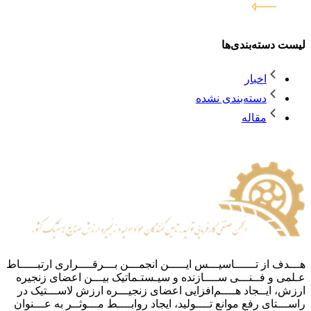
لیست دسته‌بندی‌ها
اخبار
دسته‌بندی نشده
مقاله
هـــدف از تــــــاسیـــس ایـــــن انجمـــن بـــرقــــراری ارتبـــــاط
عـلمی و فــنـــی ســــازنده و سیـستـماتیک بیـــن اعضای زنجیره
ارزش،‌ ایــجاد هــــم‌افزایی اعضای زنجیـــره ارزش لاســـتیک در
راســـتای رفع موانع تــــولید، ایجاد روابــــط مـــوثــر به‌ عـــنوان