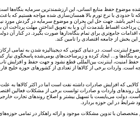
 شده موضوع حفظ منابع انسانی، این ارزشمندترین سرمایه بنگاه‌ها اس
ا حدودی با نرخ تورم بالا همسان‌سازی شده مواجه هستیم که باعث ا
قت اخیر باشد. جهت حل این بحران و موضوع سرمایه در گردش مورد نیاز
 پرداخت اقساط بلندمدت آن و یا به تعویق انداختن مهلت پرداخت آن ب
اقدامات جامع‌تری برای تمام بنگاه‌دارها صورت بگیرد. در کنار آن د
ن بخش از جامعه اقتصادی را تامین کند.
 موضوع اینترنت است. در دنیای کنونی که دیجیتالیزه شدن به تمامی ا
مره بنگاه‌ها و… ایجاد کرده و زیرساخت‌های بومی‌شده پاسخگوی نیاز ک
حفظ امنیت، اینترنت بین‌المللی قطع نشود و جهت حفظ و افزایش تاب‌آو
جه است. واردات برخی از کالاها از تعدادی از کشورهای حوزه خلیج ف
لایی که افزایش صادرات داشته نفت است اما در اکثر کالاها به علت م
ا تسهیل روندهای واردات و صادرات توانست برخی از مشکلات فعالین اقت
ی است. دولت می‌بایست با تسهیل بیشتر و اصلاح روندهای تجارت خار
ود شرایط در این حوزه بردارد.
تخصصان با تدوین مشکلات موجود و ارائه راهکار در تمامی حوزه‌های 