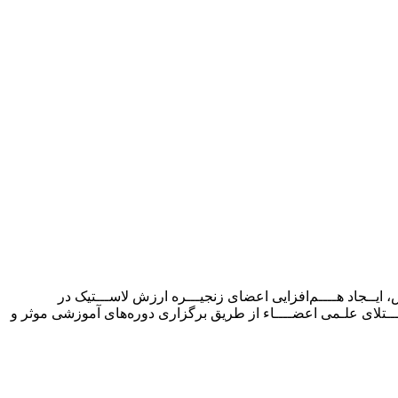
،‌ ایــجاد هــــم‌افزایی اعضای زنجیـــره ارزش لاســـتیک در
و اعـــتلای علـمی اعضــــاء از طریق برگزاری دوره‌های آموزشی موثر و