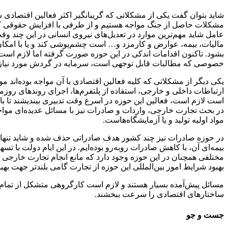
شاید بتوان گفت یکی از مشکلاتی که گریبانگیر اکثر فعالین اقتصادی
مشکلات حاصل از جنگ مواجه هستیم و از طرفی با افزایش حقوقی که ت
عامل شاید مهم‌ترین موارد در تعدیل‌های نیروی انسانی در این چند و
مالیات، بیمه، عوارض و کارمزد و… است چشم‌پوشی کند و یا با امکان
بشود. تاکنون اقدامات اندکی در این حوزه صورت گرفته اما لازم است 
خصوصی که مطالبات قابل توجهی است، سرمایه در گردش مورد نیاز ای
یکی دیگر از مشکلاتی که کلیه فعالین اقتصادی با آن مواجه بوده‌اند
ارتباطات داخلی و خارجی، استفاده از پلتفرم‌ها، اجرای روندهای روز
است لازم است، فعالین این حوزه در اسرع وقت تدبیری بیندیشند تا با 
در بحث تجارت خارجی، واردات و صادرات نیز با مسائل عدیده‌ای موا
مواد اولیه تولید و یا آزمایشگاه‌هاست.
در حوزه صادرات نیز چند کشور هدف صادراتی حذف شده و شاید تنها کا
بیمه‌ای آن، با کاهش صادرات روبه‌رو بوده‌ایم. در این ایام دولت ب
مختلفی همچنان در این حوزه وجود دارد که مانع انجام تجارت خارج
بهبود شرایط امور بین‌المللی این حوزه از تجارت گامی بلندتر جهت بهب
مسائل پیش‌آمده بسیار هستند و لازم است کارگروهی متشکل از تمام م
ساختارهای اقتصادی را سرعت ببخشند.
جست و جو