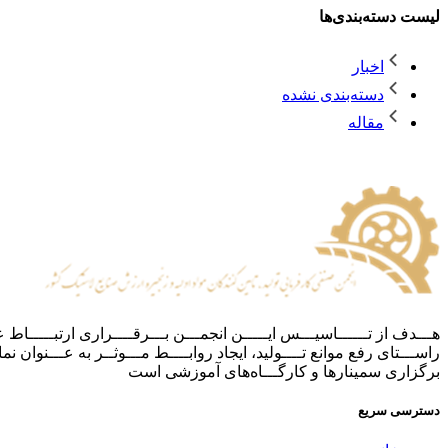
لیست دسته‌بندی‌ها
اخبار
دسته‌بندی نشده
مقاله
هـــدف از تــــــاسیـــس ایـــــن انجمـــن بـــرقــــراری ارتبـــــا
راســـتای رفع موانع تــــولید، ایجاد روابــــط مـــوثــر به‌ عـــنو
برگزاری سمینارها و کارگـــاه‌های آموزشی است
دسترسی سریع